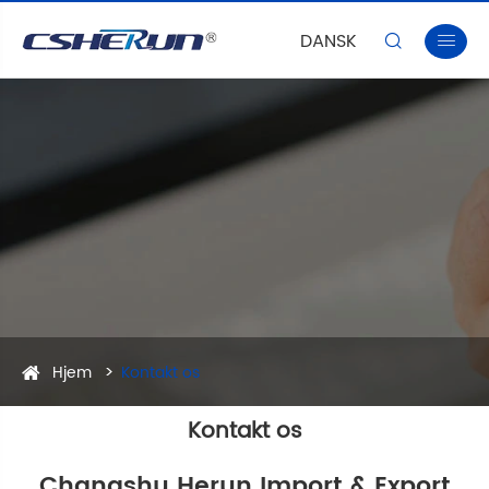
DANSK


Hjem
Kontakt os
Kontakt os
Changshu Herun Import & Export