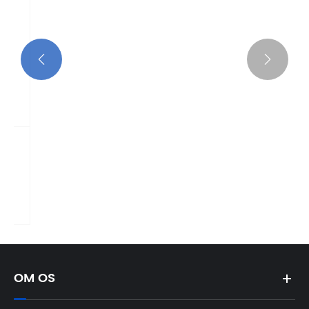


Hvorfor måler presset så vigtigt i
industrielle applikationer?
Se mere >>
OM OS