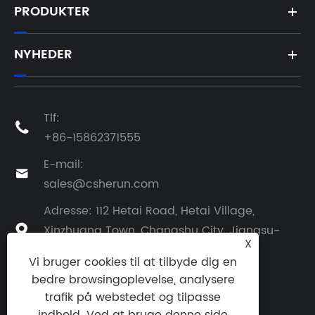
PRODUKTER
NYHEDER
Tlf:

+86-15862371555
E-mail:

sales@csherun.com
Adresse: 112 Hetai Road, Hetai Village,
Xinzhuang Town, Changshu City, Jiangsu-

X
provinsen, Kina
Vi bruger cookies til at tilbyde dig en
bedre browsingoplevelse, analysere
trafik på webstedet og tilpasse