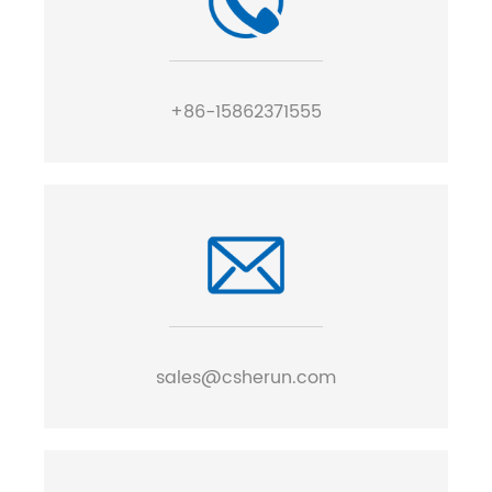
+86-15862371555
sales@csherun.com