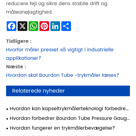
reducere fejl og sikre dens stabile drift og
måleanøjagtighed.
Facebook
X
WhatsApp
Pinterest
LinkedIn
Share
Tidligere :
Hvorfor måler presset så vigtigt i industrielle
applikationer?
Næste :
Hvordan skal Bourdon Tube -trykmåler læses?
Relaterede nyheder
Hvordan kan kapseltrykmålerteknologi forbedre
pålideligheden af ​​industrielle målinger?
Hvordan forbedrer Bourdon Tube Pressure Gauge
industriel måling?
Hvordan fungerer en trykmålerbevægelse?