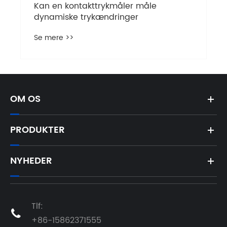
Kan en kontakttrykmåler måle
dynamiske trykændringer
Se mere >>
OM OS
PRODUKTER
NYHEDER
Tlf:

+86-15862371555